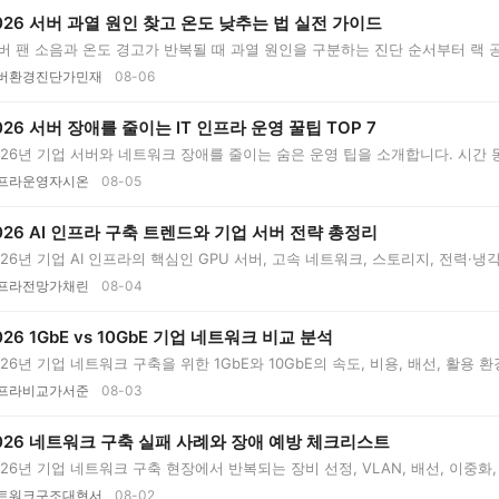
026 서버 과열 원인 찾고 온도 낮추는 법 실전 가이드
버 팬 소음과 온도 경고가 반복될 때 과열 원인을 구분하는 진단 순서부터 랙 공기 
버환경진단가민재
08-06
026 서버 장애를 줄이는 IT 인프라 운영 꿀팁 TOP 7
026년 기업 서버와 네트워크 장애를 줄이는 숨은 운영 팁을 소개합니다. 시간 
..
프라운영자시온
08-05
026 AI 인프라 구축 트렌드와 기업 서버 전략 총정리
026년 기업 AI 인프라의 핵심인 GPU 서버, 고속 네트워크, 스토리지, 전력·냉각
..
프라전망가채린
08-04
026 1GbE vs 10GbE 기업 네트워크 비교 분석
026년 기업 네트워크 구축을 위한 1GbE와 10GbE의 속도, 비용, 배선, 활용 
...
프라비교가서준
08-03
026 네트워크 구축 실패 사례와 장애 예방 체크리스트
026년 기업 네트워크 구축 현장에서 반복되는 장비 선정, VLAN, 배선, 이중화
트워크구조대현서
08-02