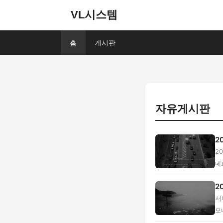
VL시스템
홈
게시판
자유게시판
2
2
계.
네
2
서
모