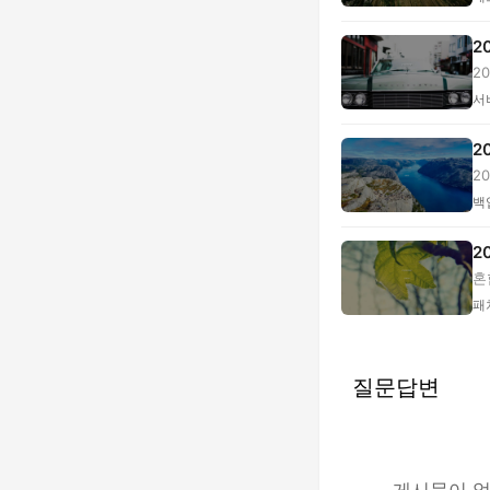
2
2
...
서
2
2
스.
백
2
혼
패
질문답변