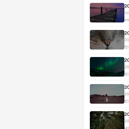
2
서
서
2
2
링.
인
2
2
합.
인
2
2
NA
인
2
2
...
네