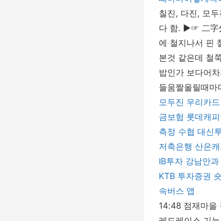
칠진, 다진, 모
다 함. ▶☞ 二字
에 철지나서 핀
본것 같은데 철
밥인가 보다어차피
들움짤올릴때마
모두진
우리카드
금보험
롯데캐피
측정
수협
대신
저축은행
산은캐
IB투자
강남안과
KTB 투자증권
속버스 앱
14:48 점재마
레드레이스 기능성