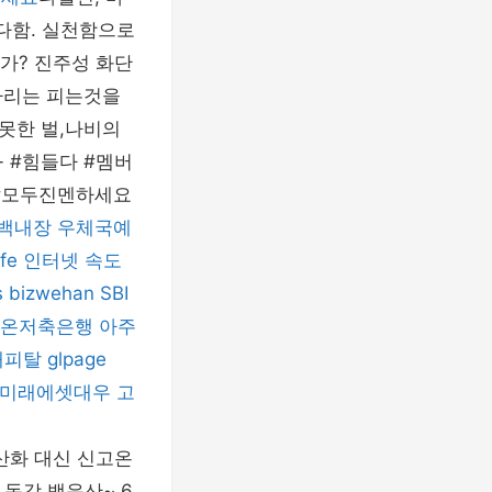
 다함. 실천함으로
 인가? 진주성 화단
나리는 피는것을
못한 벌,나비의
 #힘들다 #멤버
#모두진멘하세요
백내장
우체국예
fe
인터넷 속도
s
bizwehan
SBI
온저축은행
아주
캐피탈
glpage
미래에셋대우
고
산화 대신 신고온
동강 백운산~ 6