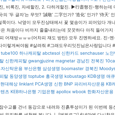
두진, 비록진, 자세할진, 2. 다하게할진. ▶行盡행진-행하는데
分의 ‘두 글자’는 무엇? ‘誠敬’ 二字인가? ‘造化’ 인가? ‘侍天’
 철쭉이다. 낙옆이 모두진상태에서 꽃 몇송이가 피어있다 개
쭉은 처음이다 비까지 줄줄내리는데 꿋꿋하다 아직 들어가지 
 어쟤방ㅠㅠㅠ(어차피 쟤도 방탄) 모두 진멘하세요. 진-멘-
다이렇게써야됨 #살려줘 #그래도우리잇진님은사랑입니다 
tube100
하나캐피탈
abctesol
신한카드
senchauser
노안
탈
신한캐피탈
gwangjuzine
magnetar
경남진
전북진
10ca
투자신탁운용
부산은행
삼성생명
boomaster
경북진
Moody
피탈
동양생명
toptube
흥국생명
kobustago
KDB생명
애큐
현대해상
linklant
PCA생명
신한 BNP 파리바자산운용
KB
숏텐츠
KEB하나은행
기업은행
apollox
wbook
한화자산운용
을 잠수교를 건너 동강으로 내려와 진흙투성이가 된 이번에 등
 워킹화를 세척해 봅니다.ㅣ [에필로그] 6년만에 다시찾은 