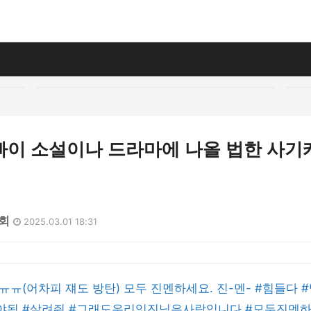
빠이 소설이나 드라마에 나올 법한 사기
7회
2025.03.01 18:31
ㅠ(어차피 쟤도 방탄) 모두 진멘하세요. 진-멘- #힘들다
됨 #살려줘 #그래도우리잇진님은사랑입니다 #모두진멘