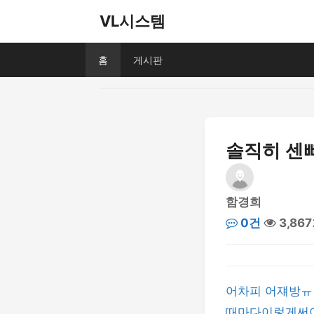
VL시스템
홈
게시판
솔직히 센
함경희
0건
3,86
어차피 어쟤방ㅠㅠ
때마다이렇게써야