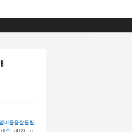
캐
 #멤버들움짤올릴
하세요
다할진, 마