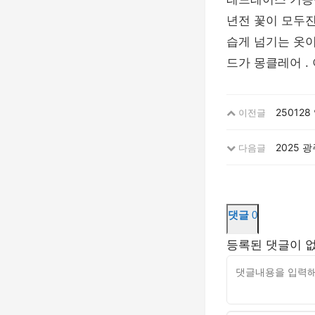
년전 꽃이 모두
습게 넘기는 옷
드가 몽클레어 .
250128
이전글
2025 
다음글
댓글
0
등록된 댓글이 