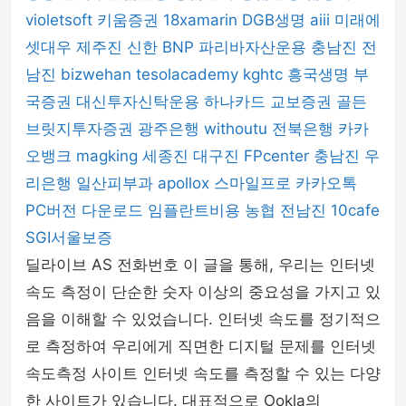
violetsoft
키움증권
18xamarin
DGB생명
aiii
미래에
셋대우
제주진
신한 BNP 파리바자산운용
충남진
전
남진
bizwehan
tesolacademy
kghtc
흥국생명
부
국증권
대신투자신탁운용
하나카드
교보증권
골든
브릿지투자증권
광주은행
withoutu
전북은행
카카
오뱅크
magking
세종진
대구진
FPcenter
충남진
우
리은행
일산피부과
apollox
스마일프로
카카오톡
PC버전 다운로드
임플란트비용
농협
전남진
10cafe
SGI서울보증
딜라이브 AS 전화번호 이 글을 통해, 우리는 인터넷
속도 측정이 단순한 숫자 이상의 중요성을 가지고 있
음을 이해할 수 있었습니다. 인터넷 속도를 정기적으
로 측정하여 우리에게 직면한 디지털 문제를 인터넷
속도측정 사이트 인터넷 속도를 측정할 수 있는 다양
한 사이트가 있습니다. 대표적으로 Ookla의