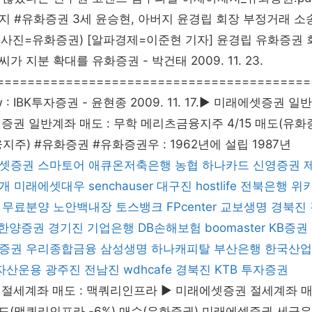
 #유화증권 3세 윤승현, 아버지 윤경립 회장 부정거래 소
. (사진=유화증권) [알파경제=이준현 기자] 윤경립 유화증권
가 지분 확대를 유화증권 - 박건태 2009. 11. 23.
=========================================
iew : IBK투자증권 - 윤현종 2009. 11. 17.▶ 미래에셋증권 
증권 일반계좌 매도 : 무학 메리츠금융지주 4/15 매도(유화증
지주) #유화증권 #유화증권우 : 1962년에 설립 1987년
셋증권
스마토어
애큐온저축은행
농협
하나카드
신영증권
개
미래에셋대우
senchauser
대구진
hostlife
전북은행
위
 무료분양
노안백내장
토스뱅크
FPcenter
교보생명
경북진
한양증권
경기진
기업은행
DB손해보험
boomaster
KB증권
증권
우리종합금융
삼성생명
하나캐피탈
부산은행
한국산업
자산운용
광주진
전남진
wdhcafe
경북진
KTB 투자증권
절세계좌 매도 : 맥쿼리인프라 ▶ 미래에셋증권 절세계좌 매
매도(맥쿼리인프라 -6%) 매수(유화증권) 미래에셋증권 세