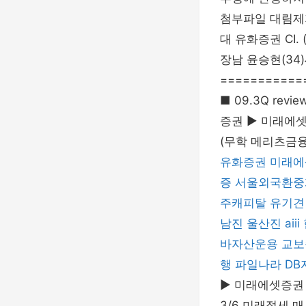
첨부파일 대림제지
대 유화증권 CI
장남 윤승현(34)씨
===========
■ 09.3Q rev
증권 ▶ 미래에셋
(무학 메리츠금융
유화증권
미래에
증
서울외국환중
주캐피탈
유기견
남진
울산진
aiii
바자산운용
교보
행
파일나라
DB
▶ 미래에셋증권 
3/6 미래절세 