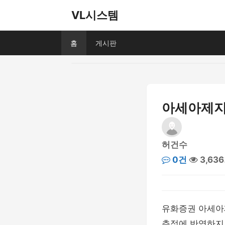
VL시스템
홈
게시판
아세아제지
허건수
0건
3,63
유화증권 아세아
추정에 반영하지