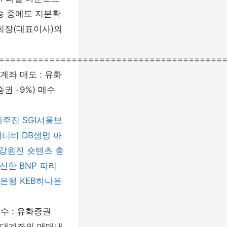
송 중에도 지분확
 회장(대표이사)의
========================================
일반계좌 매도 : 유화
권 -9%) 매수
제주진
SGI서울보
키티비
DB생명
아
강원진
숏텐츠
충
신한 BNP 파리
은행
KEB하나은
수 : 유화증권
금우대계좌의 매매내