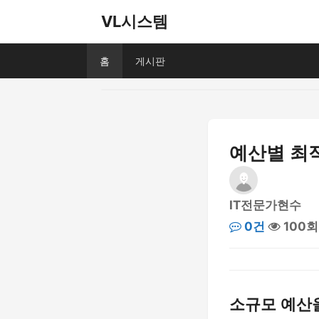
VL시스템
홈
게시판
예산별 최적
IT전문가현수
0건
100회
소규모 예산을